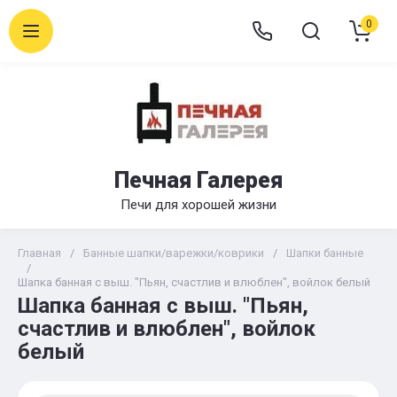
0
Печная Галерея
Печи для хорошей жизни
Главная
/
Банные шапки/варежки/коврики
/
Шапки банные
/
Шапка банная с выш. "Пьян, счастлив и влюблен", войлок белый
Шапка банная с выш. "Пьян,
счастлив и влюблен", войлок
белый