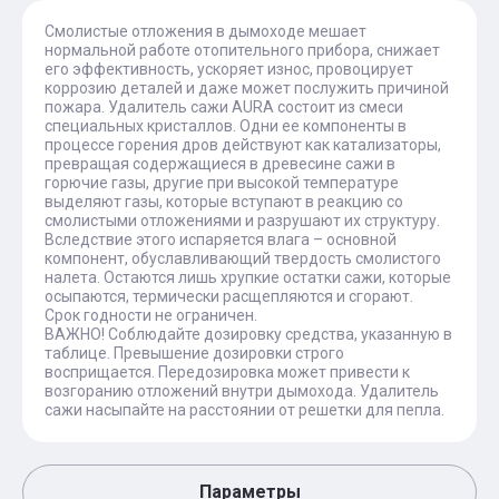
Смолистые отложения в дымоходе мешает
нормальной работе отопительного прибора, снижает
его эффективность, ускоряет износ, провоцирует
коррозию деталей и даже может послужить причиной
пожара. Удалитель сажи AURA состоит из смеси
специальных кристаллов. Одни ее компоненты в
процессе горения дров действуют как катализаторы,
превращая содержащиеся в древесине сажи в
горючие газы, другие при высокой температуре
выделяют газы, которые вступают в реакцию со
смолистыми отложениями и разрушают их структуру.
Вследствие этого испаряется влага – основной
компонент, обуславливающий твердость смолистого
налета. Остаются лишь хрупкие остатки сажи, которые
осыпаются, термически расщепляются и сгорают.
Срок годности не ограничен.
ВАЖНО! Соблюдайте дозировку средства, указанную в
таблице. Превышение дозировки строго
восприщается. Передозировка может привести к
возгоранию отложений внутри дымохода. Удалитель
сажи насыпайте на расстоянии от решетки для пепла.
Параметры