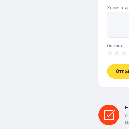
Комментар
Оценка:
Отпр
Н
С
м