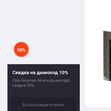
10%
Скидка на дымоход 10%
При покупке печи и дымохода
скидка 10%
До конца акции осталось: