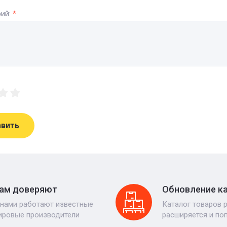
ий:
*
авить
ам доверяют
Обновление к
 нами работают известные
Каталог товаров 
ировые производители
расширяется и по