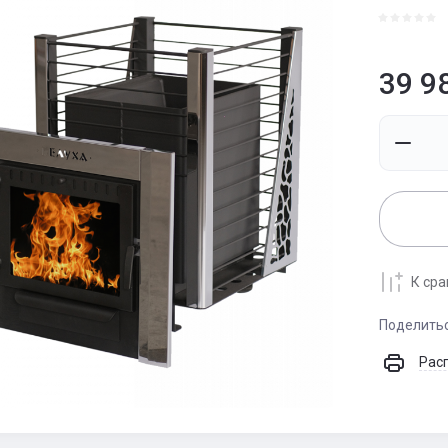
39 9
К ср
Поделить
Рас