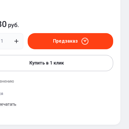
80
руб.
Предзаказ
Купить в 1 клик
авнению
ся
печатать