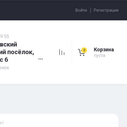
Войти
Регистрация
59 55
овский
Корзина
0
ий посёлок,
пуста
с 6
онок
ет