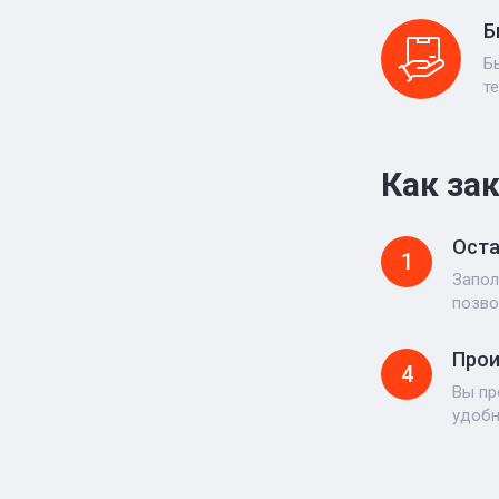
Б
Б
т
Как за
Оста
1
Запол
позво
Прои
4
Вы пр
удоб