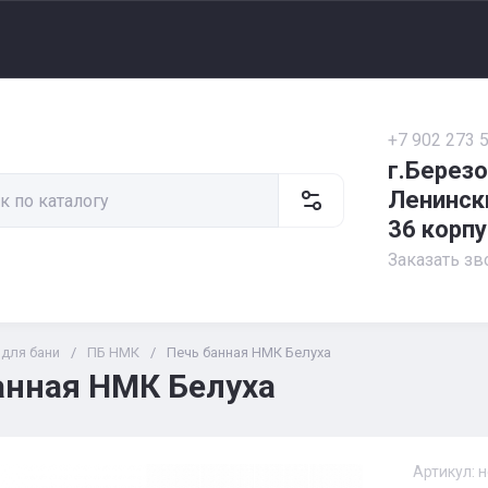
+7 902 273 
г.Берез
Ленинск
36 корпу
Заказать зв
 для бани
/
ПБ НМК
/
Печь банная НМК Белуха
анная НМК Белуха
Артикул:
н